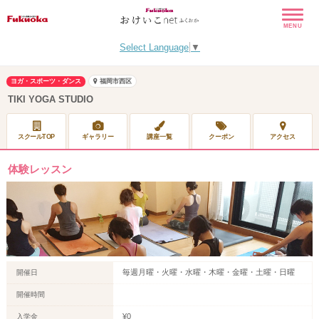
MENU
Select Language
▼
ヨガ・スポーツ・ダンス
福岡市西区
TIKI YOGA STUDIO
スクールTOP
ギャラリー
講座一覧
クーポン
アクセス
体験レッスン
毎週月曜・火曜・水曜・木曜・金曜・土曜・日曜
開催日
開催時間
¥0
入学金