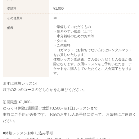
¥1,000
受講料
¥0
その他費用
ご準備していただくもの
備考
・動きやすい服装（上下）
・水分補給のためのお水等
・タオル
・ご体験料
・ヨガマット（お持ちでない方にはレンタルマット
をお貸しいたします）
体験レッスン受講後、ご入会いただくと入会金が免
除となります。次回レッスンをご予約いただき、チ
ケットをご購入していただくと、入会完了となりま
す。
まずは体験レッスン!
以下の2つのコースのどちらかをお選びください。
初回限定 ¥1,000-
ゆっくり体験1週間受け放題¥3,500- ※1日1レッスンまで
事前にご予約が必要です。下記のお申し込み手順に従って、お気軽にご連絡く
ださい。
■体験レッスンお申し込み手順