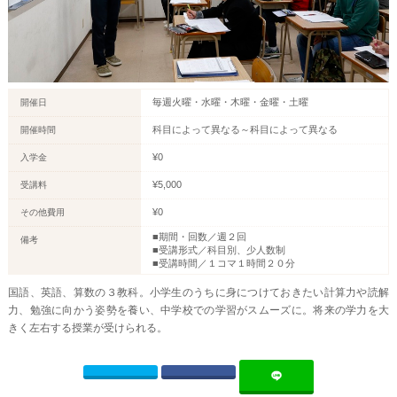
毎週火曜・水曜・木曜・金曜・土曜
開催日
科目によって異なる～科目によって異なる
開催時間
¥0
入学金
¥5,000
受講料
¥0
その他費用
■期間・回数／週２回
備考
■受講形式／科目別、少人数制
■受講時間／１コマ１時間２０分
国語、英語、算数の３教科。小学生のうちに身につけておきたい計算力や読解
力、勉強に向かう姿勢を養い、中学校での学習がスムーズに。将来の学力を大
きく左右する授業が受けられる。