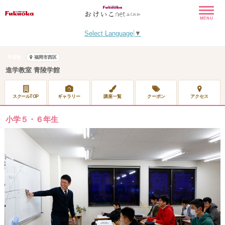
MENU
Select Language
▼
学習塾
福岡市西区
進学教室 青陵学館
スクールTOP
ギャラリー
講座一覧
クーポン
アクセス
小学５・６年生